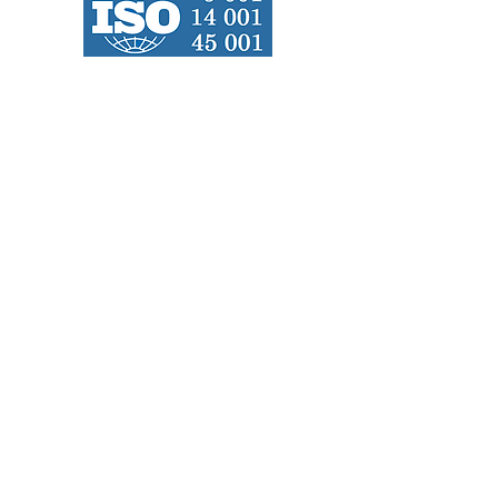
ZAMONT
cz s.r.o.
Mlýnská 253
68724 Uherský Ostroh
IČO:
26284570
DIČ: CZ26284570
Tel:
+420 770 119 162
info@zamont.cz
Kancelář
Veselská 938
687 24 Uherský Ostroh